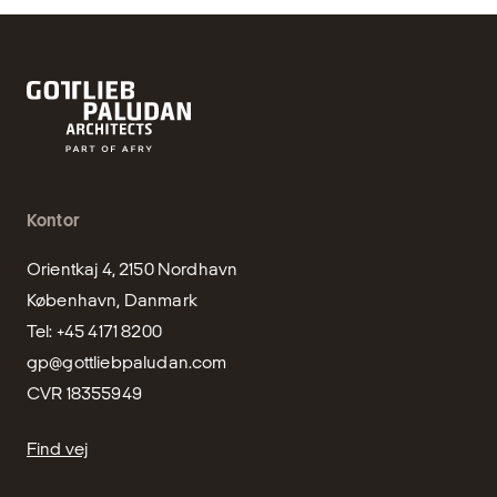
Kontor
Orientkaj 4, 2150 Nordhavn

København, Danmark

gp@gottliebpaludan.com
CVR 18355949
Find vej