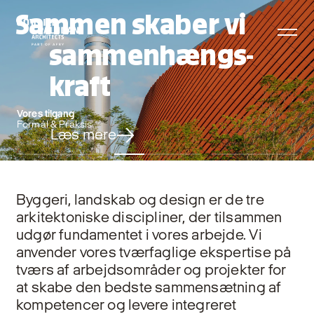
Sammen skaber vi
sammenhængs­
kraft
Vores tilgang
Formål & Praksis
Læs mere
Byggeri, landskab og design er de tre
arkitektoniske discipliner, der tilsammen
udgør fundamentet i vores arbejde. Vi
anvender vores tværfaglige ekspertise på
tværs af arbejdsområder og projekter for
at skabe den bedste sammensætning af
kompetencer og levere integreret