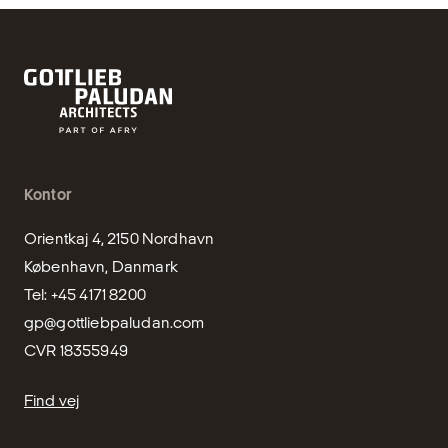
Kontor
Orientkaj 4, 2150 Nordhavn

København, Danmark

gp@gottliebpaludan.com
CVR 18355949
Find vej