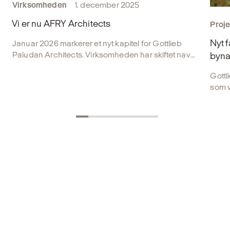
Virksomheden
1. december 2025
Vi er nu AFRY Architects
Proje
Nyt 
Januar 2026 markerer et nyt kapitel for Gottlieb
Paludan Architects. Virksomheden har skiftet navn
byna
og er nu en del af AFRY Architects.
Gottl
som v
Danma
skal
i byr